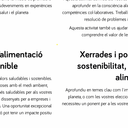
esdeveniments en experiències
aprofundir en la consciència a
alut i el planeta
competències col·laboratives. Treball
resolució de problemes i 
Aquesta activitat també us ajuda
comprendre el valor de les
’alimentació
Xerrades i p
nible
sostenibilitat
ali
ors saludables i sostenibles.
ctuoses amb el medi ambient,
Aprofundiu en temes clau com l'impa
és saludables per als vostres
planeta, o com les vostres eleccion
 dissenyats per a empreses i
necessiteu un ponent per a les vostr
ia. Una oportunitat excepcional
ó pot tenir un impacte positiu