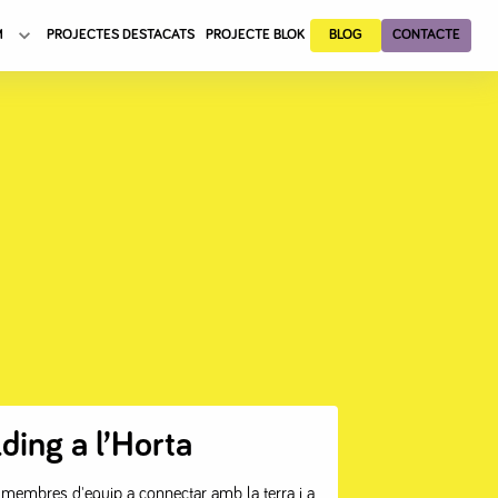
M
PROJECTES DESTACATS
PROJECTE BLOK
BLOG
CONTACTE
menu for
Toggle menu for
QUI SOM
QUÈ FEM
ding a l’Horta
s membres d'equip a connectar amb la terra i a