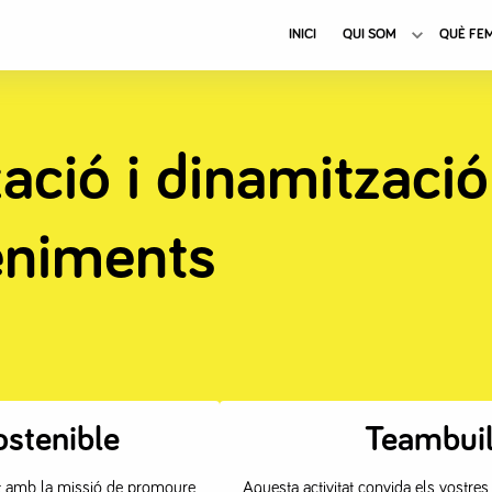
INICI
QUI SOM
QUÈ FE
Toggle 
ació i dinamització
eniments
ostenible
Teambuil
at amb la missió de promoure
Aquesta activitat convida els vostre