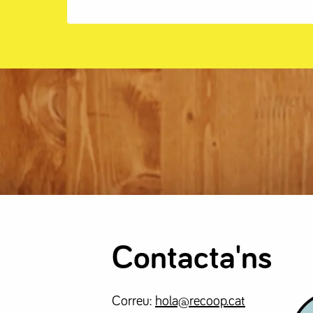
Contacta'ns
Correu:
hola@recoop.cat