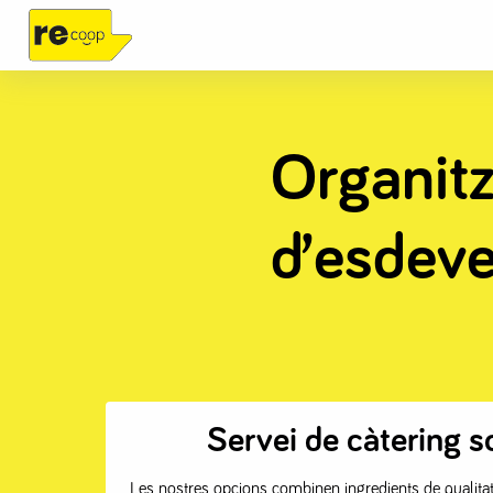
Organitz
d’esdev
Servei de càtering s
Les nostres opcions combinen ingredients de qualit